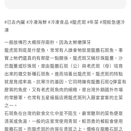
#已去內臟 #冷凍海鮮 #冷凍食品 #龍虎斑 #年菜 #現殺急速冷
凍
一般放嘴巴大概保存兩秒，因為太鮮嫩彈牙
龍虎斑到底是什麼魚，常常有人誤會牠就是龍膽石斑魚，事
實上牠們還真的有那麼一點關係，龍虎斑又稱珍珠龍躉、沙
巴龍躉或珍珠斑，是由龍膽石斑（公）與老虎斑（母）培育
出來的雜交新種石斑魚。進而培養出龍虎斑。龍虎斑的特點
就是育成率高、抗寒冷的基因，它同時擁有龍膽石斑Q彈富有
膠質的魚皮，又有老虎斑魚肉的細緻，是台灣外銷國外市場
的常勝軍，也常有五星級飯店將龍虎斑列入囍宴宴客的主菜
之一。
石斑魚在台灣的飲食文化中並不陌生，最常聽到的菜色便是
清蒸或魚湯，一般的店家常使用青斑，較昂貴的餐館會使用
龍膽石斑。而龍虎斑的肉質在青斑之上，價格在龍膽石斑之