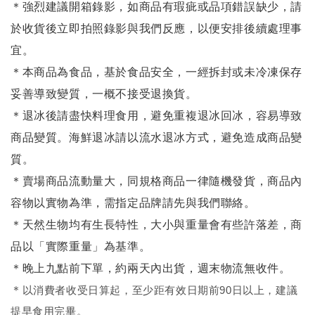
＊強烈建議開箱錄影，如商品有瑕疵或品項錯誤缺少，請
於收貨後立即拍照錄影與我們反應，以便安排後續處理事
宜。
＊本商品為食品，基於食品安全，一經拆封或未冷凍保存
妥善導致變質，一概不接受退換貨。
＊退冰後請盡快料理食用，避免重複退冰回冰，容易導致
商品變質。海鮮退冰請以
流水退冰
方式，避免造成商品變
質。
＊賣場商品流動量大，同規格商品一律隨機發貨，商品內
容物以實物為準，需指定品牌請先與我們聯絡。
＊天然生物均有生長特性，大小與重量會有些許落差，商
品以「實際重量」為基準。
＊晚上九點前下單，約兩天內出貨，週末物流無收件。
＊
以消費者收受日算起，至少距有效日期前90日以上，建議
提早食用完畢。