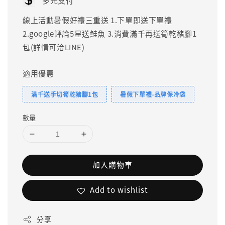
多元支付
線上活動暑假好禮三重送 1.下單即送下單禮
2.google評論5星送鮭魚 3.消費滿千再送筍乾豬腳1
包(詳情可洽LINE)
適用優惠
滿千送手切筍乾豬腳1包
暑假下單禮-品牌保冷袋
數量
加入購物車
Add to wishlist
分享