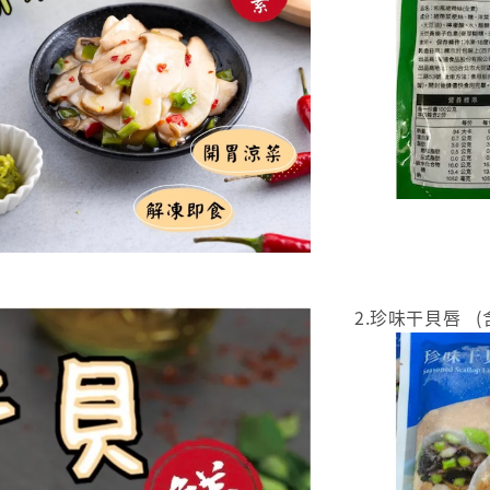
2.珍味干貝唇 