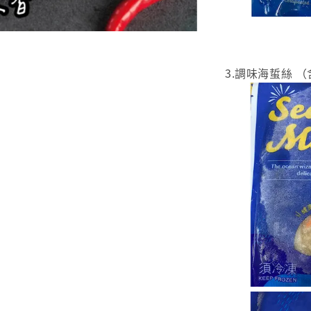
3.調味海蜇絲 