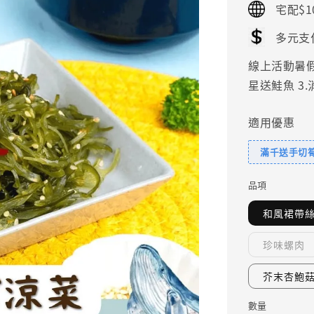
宅配$1
多元支
線上活動暑假好
星送鮭魚 3
適用優惠
滿千送手切
品項
和風裙帶
珍味螺肉
芥末杏鮑
數量