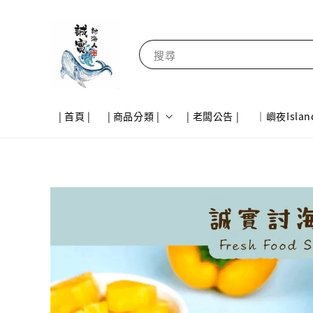
搜尋
| 首頁 |
| 商品分類 |
| 老闆公告 |
｜嶼夜Islan