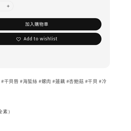
加入購物車
Add to wishlist
 #干貝唇 #海蜇絲 #螺肉 #蓮藕 #杏鮑菇 #干貝 #冷
（全素）