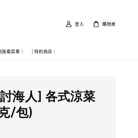
登入
購物車
 點我看菜單｜
| 特約商店｜
實討海人] 各式涼菜
0克/包)