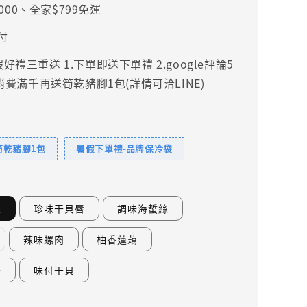
000、全家$799免運
付
禮三重送 1.下單即送下單禮 2.google評論5
.消費滿千再送筍乾豬腳1包(詳情可洽LINE)
筍乾豬腳1包
暑假下單禮-品牌保冷袋
絲
珍味干貝唇
調味海蜇絲
辣味螺肉
柚香蓮藕
菇
味付干貝