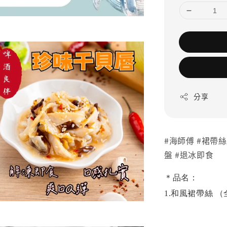
分享
#海師傅 #裙帶絲
盤 #退冰即食
＊品名：
1.和風裙帶絲 