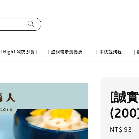
d Night 深夜即食｜
｜整組帶走最優惠｜
｜中秋就烤我｜
|
[誠
(20
Regular
NT$ 93
price