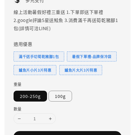
多元支付
線上活動暑假好禮三重送 1.下單即送下單禮
2.google評論5星送鮭魚 3.消費滿千再送筍乾豬腳1
包(詳情可洽LINE)
適用優惠
滿千送手切筍乾豬腳1包
暑假下單禮-品牌保冷袋
鱸魚片小片3片特惠
鱸魚片大片3片特惠
重量
200-250g
100g
數量