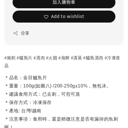
加入購物車
Add to wishlist
分享
#無刺 #鱸魚片 #清肉 #火鍋 #海鮮 #清蒸 #鱸魚清肉 #冷凍食
品
＊品名：金目鱸魚片
＊重量：100g(如圖八) /200-250g
±10%，無包冰。
＊建議食用方式：已去刺，可煎可蒸
＊保存方式：冷凍保存
＊產地
: 台灣/越南
＊注意事項：食用時，還是稍微注意是否有漏掉的魚刺
喔！