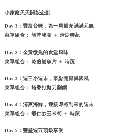
小家庭天天開飯企劃
Day 1
：豐富台味，為一周補充滿滿元氣
菜單組合： 筍乾豬腳 ＋ 清炒時蔬
Day 2
：金黃微焦的食堂風味
菜單組合： 乾煎鯖魚片 ＋ 時蔬
Day 3
：週三小週末，來點開胃異國風
菜單組合： 塔香打拋刀削麵
Day 4
：清爽海鮮，迎接即將到來的週末
菜單組合： 蝦仁炒玉米筍 ＋ 時蔬
Day 5
：豐盛週五頂級享受