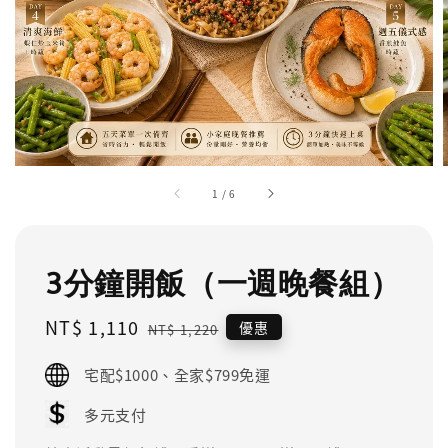
1
/
6
3分鐘開飯（一週晚餐組）
Sale
NT$ 1,110
Regular
優惠
NT$ 1,220
price
price
宅配$1000、全家$799免運
多元支付