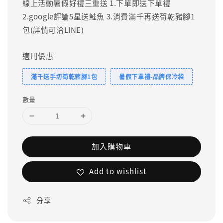
線上活動暑假好禮三重送 1.下單即送下單禮
2.google評論5星送鮭魚 3.消費滿千再送筍乾豬腳1
包(詳情可洽LINE)
適用優惠
滿千送手切筍乾豬腳1包
暑假下單禮-品牌保冷袋
數量
加入購物車
Add to wishlist
分享