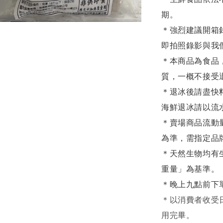
期。
＊強烈建議開箱
即拍照錄影與我
＊本商品為食品
質，一概不接受
＊退冰後請盡快
海鮮退冰請以
流
＊賣場商品流動
為準，需指定品
＊天然生物均有
重量」為基準。
＊晚上九點前下
＊
以消費者收受
用完畢。