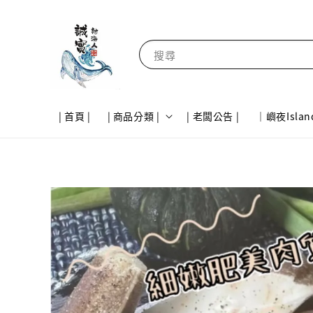
搜尋
| 首頁 |
| 商品分類 |
| 老闆公告 |
｜嶼夜Islan