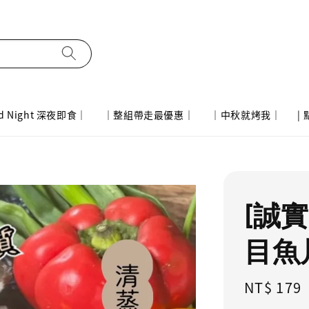
d Night 深夜即食｜
｜整組帶走最優惠｜
｜中秋就烤我｜
|
[誠實
目魚片
Regular
NT$ 179
price