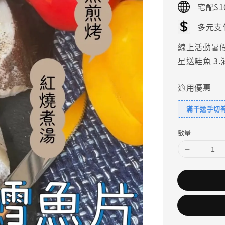
宅配$1
多元支
線上活動暑假好
星送鮭魚 3
適用優惠
滿千送手切
數量