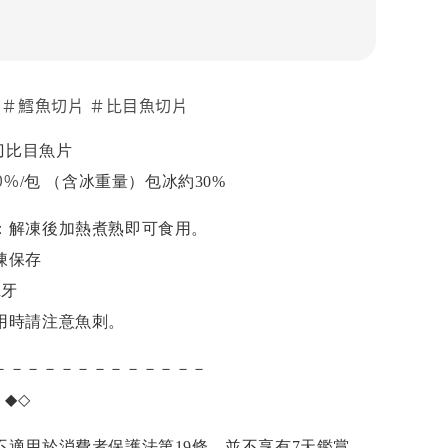
 ＃鱈魚切片 ＃比目魚切片
頭刀比目魚片
0%
/包 （含冰重量）包冰約30%
：解凍後加熱煮熟即可食用。
凍保存
班牙
用時請注意魚刺。
－－－－－－－－－－－－－
項
◆◇
不適用於消費者保護法第19條，並不享有7天鑑賞