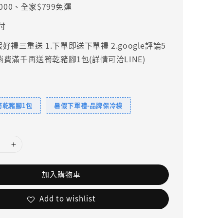
000、全家$799免運
付
禮三重送 1.下單即送下單禮 2.google評論5
.消費滿千再送筍乾豬腳1包(詳情可洽LINE)
筍乾豬腳1包
暑假下單禮-品牌保冷袋
加入購物車
Add to wishlist