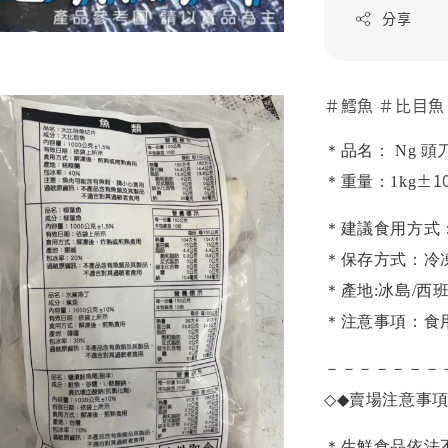
分享
＃鱈魚 ＃比目魚
＊品名： Ng 
±1
＊重量：1kg
＊建議食用方式
＊保存方式：冷
＊產地:冰島/西
＊注意事項：食
－－－－－－－
◇◆
賣場注意事
＊生鮮食品依法