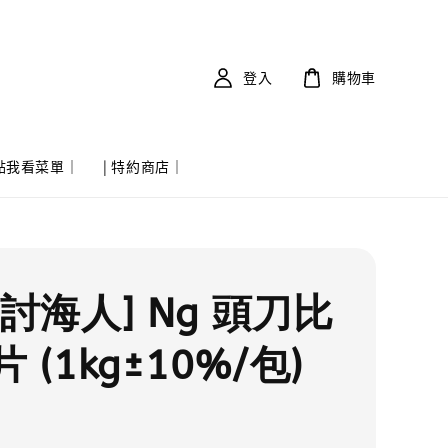
登入
購物車
 點我看菜單｜
| 特約商店｜
討海人] Ng 頭刀比
 (1kg±10%/包)