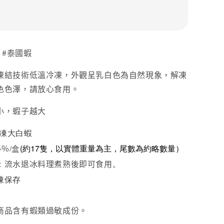
 #泰國蝦
凍結技術低溫冷凍，外觀呈乳白色為自然現象，解凍
色色澤，請放心食用。
小，蝦子越大
5活凍大白蝦
5%
(約17隻，
以實體重量為主，尾數為約略數量）
/盒
流水退冰料理煮熟後即可食用
：
。
凍保存
商品含有蝦類過敏成份。