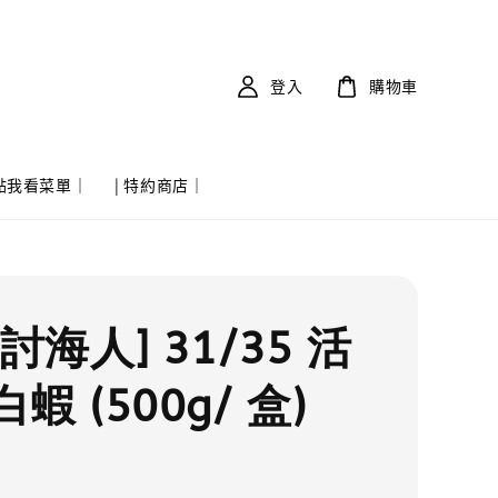
登入
購物車
 點我看菜單｜
| 特約商店｜
討海人] 31/35 活
蝦 (500g/ 盒)