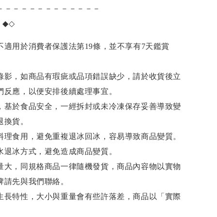
－－－－－－－－－－－－－
項
◆◇
不適用於消費者保護法第19條，並不享有7天鑑賞
錄影，如商品有瑕疵或品項錯誤缺少，請於收貨後立
們反應，以便安排後續處理事宜。
，基於食品安全，一經拆封或未冷凍保存妥善導致變
退換貨。
料理食用，避免重複退冰回冰，容易導致商品變質。
水退冰
方式，避免造成商品變質。
量大，同規格商品一律隨機發貨，商品內容物以實物
牌請先與我們聯絡。
生長特性，大小與重量會有些許落差，商品以「實際