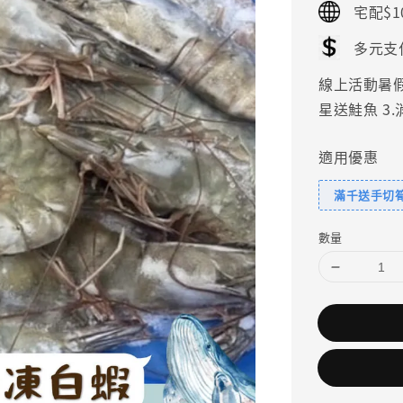
宅配$1
多元支
線上活動暑假好
星送鮭魚 3
適用優惠
滿千送手切
數量