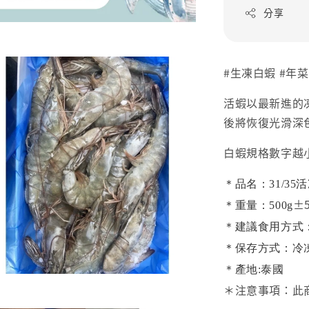
分享
#生凍白蝦 #年菜
活蝦以最新進的
後將恢復光滑深
白蝦規格數字越
＊品名：31/3
±
＊重量：500g
＊建議食用方式
＊保存方式：冷
＊產地:泰國
＊注意事項：此