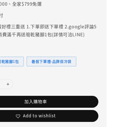
000、全家$799免運
付
禮三重送 1.下單即送下單禮 2.google評論5
.消費滿千再送筍乾豬腳1包(詳情可洽LINE)
筍乾豬腳1包
暑假下單禮-品牌保冷袋
加入購物車
Add to wishlist