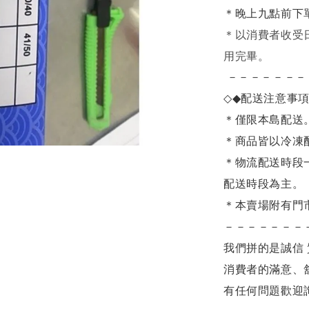
＊晚上九點前下
＊
以消費者收受
用完畢。
－－－－－－－
◇◆
配送注意事
＊僅限本島配送
＊商品皆以冷凍
＊物流配送時段
配送時段為主。
＊本賣場附有門
－－－－－－－
我們拼的是誠信 
消費者的滿意、
有任何問題歡迎