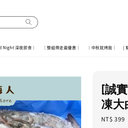
d Night 深夜即食｜
｜整組帶走最優惠｜
｜中秋就烤我｜
|
[誠實
凍大白
Regular
NT$ 399
price