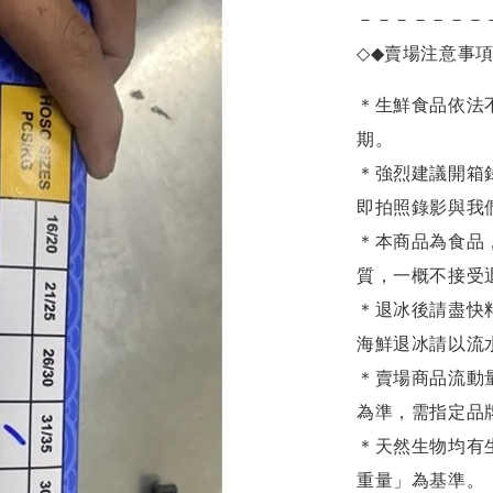
－－－－－－－
◇◆
賣場注意事
＊生鮮食品依法
期。
＊強烈建議開箱
即拍照錄影與我
＊本商品為食品
質，一概不接受
＊退冰後請盡快
海鮮退冰請以
流
＊賣場商品流動
為準，需指定品
＊天然生物均有
重量」為基準。