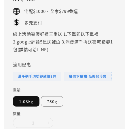
price
宅配$1000、全家$799免運
多元支付
線上活動暑假好禮三重送 1.下單即送下單禮
2.google評論5星送鮭魚 3.消費滿千再送筍乾豬腳1
包(詳情可洽LINE)
適用優惠
滿千送手切筍乾豬腳1包
暑假下單禮-品牌保冷袋
重量
1.03kg
750g
數量