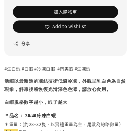
加入購物車
Add to wishlist
分享
#生白蝦 #白蝦 #冷凍白蝦 #南美蝦 #生凍蝦
活蝦以最新進的凍結技術低溫冷凍，外觀呈乳白色為自然
現象，解凍後將恢復光滑深色色澤，請放心食用。
白蝦規格數字越小，蝦子越大
＊品名： 30/40冷凍白蝦
＊重量：(約28~32隻，以實體重量為主，尾數為約略數量）