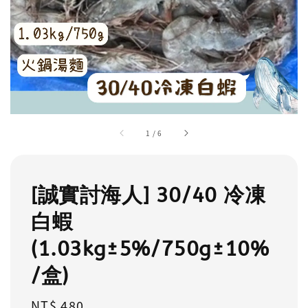
1
/
6
[誠實討海人] 30/40 冷凍
白蝦
(1.03kg±5%/750g±10%
/盒)
Regular
NT$ 480