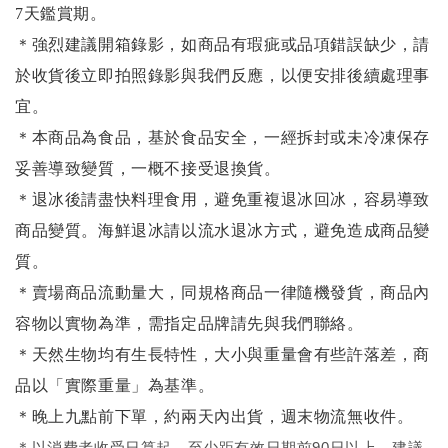
7天鑑賞期。
＊強烈建議開箱錄影，如商品有瑕疵或品項錯誤缺少，請
於收貨後立即拍照錄影與我們反應，以便安排後續處理事
宜。
＊本商品為食品，基於食品安全，一經拆封或未冷凍保存
妥善導致變質，一概不接受退換貨。
＊退冰後請盡快料理食用，避免重複退冰回冰，容易導致
商品變質。海鮮退冰請以
流水退冰
方式，避免造成商品變
質。
＊賣場商品流動量大，同規格商品一律隨機發貨，商品內
容物以實物為準，需指定品牌請先與我們聯絡。
＊天然生物均有生長特性，大小與重量會有些許落差，商
品以「實際重量」為基準。
＊晚上九點前下單，約兩天內出貨，週末物流無收件。
＊
以消費者收受日算起，至少距有效日期前90日以上，建議