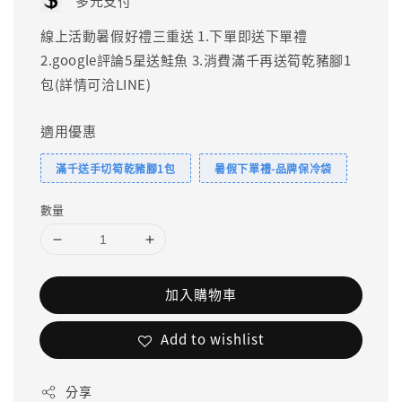
多元支付
線上活動暑假好禮三重送 1.下單即送下單禮
2.google評論5星送鮭魚 3.消費滿千再送筍乾豬腳1
包(詳情可洽LINE)
適用優惠
滿千送手切筍乾豬腳1包
暑假下單禮-品牌保冷袋
數量
加入購物車
Add to wishlist
分享