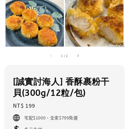
1
/
2
[誠實討海人] 香酥裹粉干
貝(300g/12粒/包)
Regular
NT$ 199
price
宅配$1000、全家$799免運