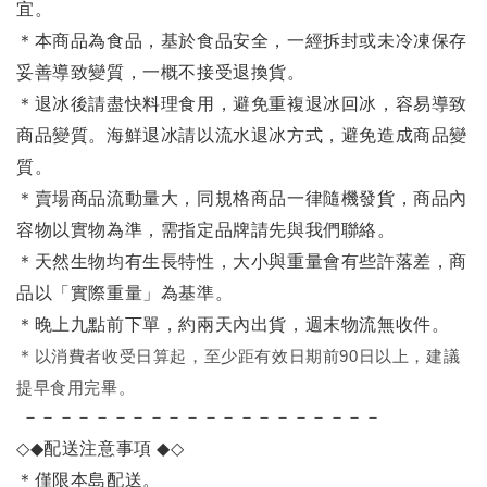
宜。
＊本商品為食品，基於食品安全，一經拆封或未冷凍保存
妥善導致變質，一概不接受退換貨。
＊退冰後請盡快料理食用，避免重複退冰回冰，容易導致
商品變質。海鮮退冰請以
流水退冰
方式，避免造成商品變
質。
＊賣場商品流動量大，同規格商品一律隨機發貨，商品內
容物以實物為準，需指定品牌請先與我們聯絡。
＊天然生物均有生長特性，大小與重量會有些許落差，商
品以「實際重量」為基準。
＊晚上九點前下單，約兩天內出貨，週末物流無收件。
＊
以消費者收受日算起，至少距有效日期前90日以上，建議
提早食用完畢。
－－－－－－－－－－－－－－－－－－－－
◇◆
配送注意事項
◆◇
＊僅限本島配送。