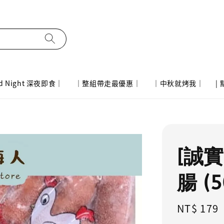
d Night 深夜即食｜
｜整組帶走最優惠｜
｜中秋就烤我｜
|
[誠
腸 (5
Regular
NT$ 179
price