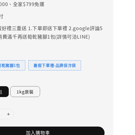
000、全家$799免運
付
禮三重送 1.下單即送下單禮 2.google評論5
.消費滿千再送筍乾豬腳1包(詳情可洽LINE)
筍乾豬腳1包
暑假下單禮-品牌保冷袋
包
1kg原裝
加入購物車