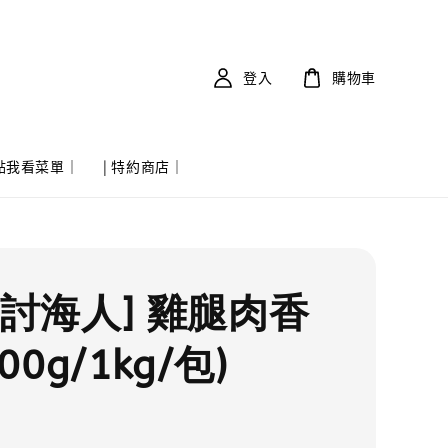
登入
購物車
 點我看菜單｜
| 特約商店｜
實討海人] 雞腿肉香
00g/1kg/包)