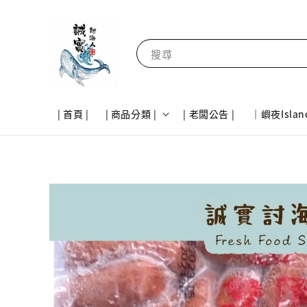
搜尋
| 首頁 |
| 商品分類 |
| 老闆公告 |
｜嶼夜Islan