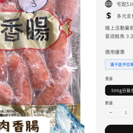
宅配$1
多元支
線上活動暑假好
星送鮭魚 3
適用優惠
滿千送手切
重量
500g分裝
數量