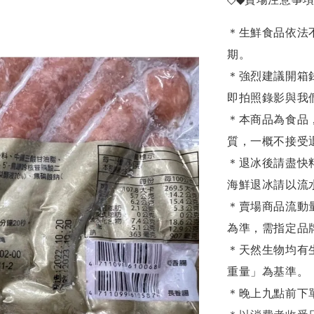
＊生鮮食品依法
期。
＊強烈建議開箱
即拍照錄影與我
＊本商品為食品
質，一概不接受
＊退冰後請盡快
海鮮退冰請以
流
＊賣場商品流動
為準，需指定品
＊天然生物均有
重量」為基準。
＊晚上九點前下