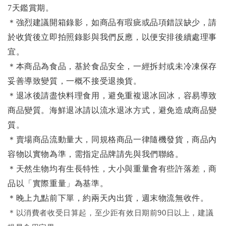
7天鑑賞期。
＊強烈建議開箱錄影，如商品有瑕疵或品項錯誤缺少，請
於收貨後立即拍照錄影與我們反應，以便安排後續處理事
宜。
＊本商品為食品，基於食品安全，一經拆封或未冷凍保存
妥善導致變質，一概不接受退換貨。
＊退冰後請盡快料理食用，避免重複退冰回冰，容易導致
商品變質。海鮮退冰請以
流水退冰
方式，避免造成商品變
質。
＊賣場商品流動量大，同規格商品一律隨機發貨，商品內
容物以實物為準，需指定品牌請先與我們聯絡。
＊天然生物均有生長特性，大小與重量會有些許落差，商
品以「實際重量」為基準。
＊晚上九點前下單，約兩天內出貨，週末物流無收件。
＊
以消費者收受日算起，至少距有效日期前90日以上，建議