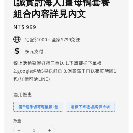
[誠實討海人]薑母鴨套餐
組合內容詳見內文
Regular
NT$ 999
price
宅配$1000、全家$799免運
多元支付
線上活動暑假好禮三重送 1.下單即送下單禮
2.google評論5星送鮭魚 3.消費滿千再送筍乾豬腳1
包(詳情可洽LINE)
適用優惠
滿千送手切筍乾豬腳1包
暑假下單禮-品牌保冷袋
數量