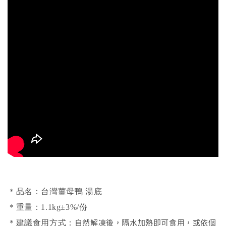
＊品名：台灣薑母鴨 湯底
＊重量：1.1kg±3%/份
自然解凍後，隔水加熱即可食用，或依個
＊建議食用方式：