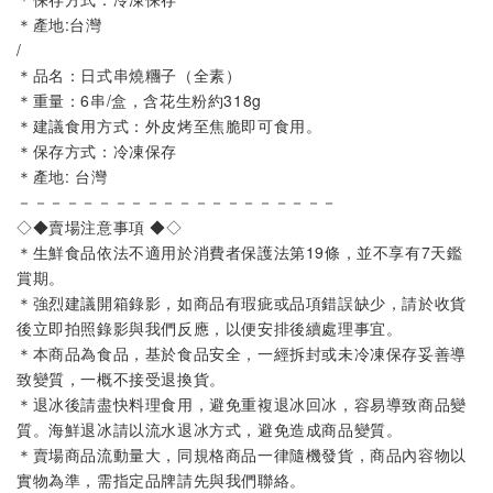
＊產地:台灣
/
＊品名：日式串燒糰子（全素）
＊重量：6串/盒，含花生粉約318g
＊建議食用方式：外皮烤至焦脆即可食用。
＊保存方式：冷凍保存
＊產地: 台灣
－－－－－－－－－－－－－－－－－－－－
◇◆賣場注意事項 ◆◇
＊生鮮食品依法不適用於消費者保護法第19條，並不享有7天鑑
賞期。
＊強烈建議開箱錄影，如商品有瑕疵或品項錯誤缺少，請於收貨
後立即拍照錄影與我們反應，以便安排後續處理事宜。
＊本商品為食品，基於食品安全，一經拆封或未冷凍保存妥善導
致變質，一概不接受退換貨。
＊退冰後請盡快料理食用，避免重複退冰回冰，容易導致商品變
質。海鮮退冰請以流水退冰方式，避免造成商品變質。
＊賣場商品流動量大，同規格商品一律隨機發貨，商品內容物以
實物為準，需指定品牌請先與我們聯絡。