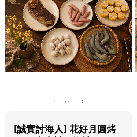
1
/
7
[誠實討海人] 花好月圓烤