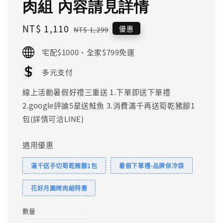
肉組 內容請見詳情
Sale
NT$ 1,110
Regular
優惠
NT$ 1,299
price
price
宅配$1000、全家$799免運
多元支付
線上活動暑假好禮三重送 1.下單即送下單禮
2.google評論5星送鮭魚 3.消費滿千再送筍乾豬腳1
包(詳情可洽LINE)
適用優惠
滿千送手切筍乾豬腳1包
暑假下單禮-品牌保冷袋
花好月圓烤肉組特惠
數量