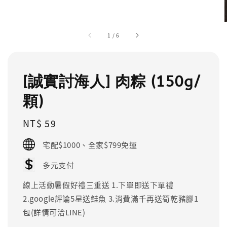
1
/
6
[誠實討海人] 肉粽 (150g/
顆)
Regular
NT$ 59
price
宅配$1000、全家$799免運
多元支付
線上活動暑假好禮三重送 1.下單即送下單禮
2.google評論5星送鮭魚 3.消費滿千再送筍乾豬腳1
包(詳情可洽LINE)