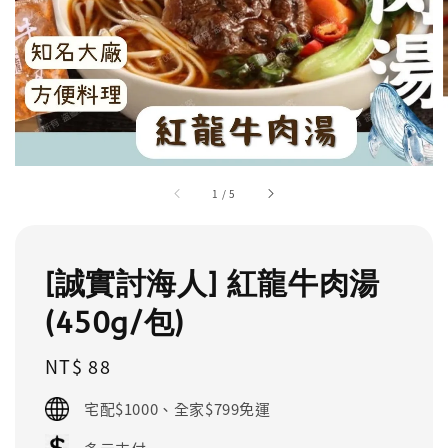
1
/
5
[誠實討海人] 紅龍牛肉湯
(450g/包)
Regular
NT$ 88
price
宅配$1000、全家$799免運