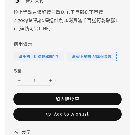
多元支付
線上活動暑假好禮三重送 1.下單即送下單禮
2.google評論5星送鮭魚 3.消費滿千再送筍乾豬腳1
包(詳情可洽LINE)
適用優惠
滿千送手切筍乾豬腳1包
暑假下單禮-品牌保冷袋
數量
加入購物車
Add to wishlist
分享