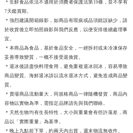
＊生鮮食品依法不適用於消費者保護法第19條，並不享有
7天鑑賞期。
＊強烈建議開箱錄影，如商品有瑕疵或品項錯誤缺少，請
於收貨後立即拍照錄影與我們反應，以便安排後續處理事
宜。
＊本商品為食品，基於食品安全，一經拆封或未冷凍保存
妥善導致變質，一概不接受退換貨。
＊退冰後請盡快料理食用，避免重複退冰回冰，容易導致
商品變質。海鮮退冰請以
流水退冰
方式，避免造成商品變
質。
＊賣場商品流動量大，同規格商品一律隨機發貨，商品內
容物以實物為準，需指定品牌請先與我們聯絡。
＊天然生物均有生長特性，大小與重量會有些許落差，商
品以「實際重量」為基準。
＊晚上九點前下單，約兩天內出貨，週末物流無收件。