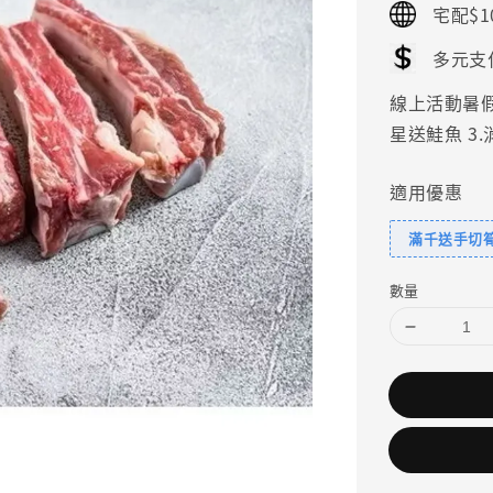
宅配$1
多元支
線上活動暑假好
星送鮭魚 3
適用優惠
滿千送手切
數量