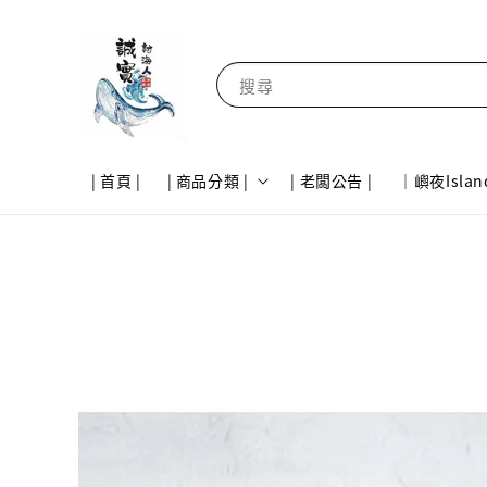
搜尋
| 首頁 |
| 商品分類 |
| 老闆公告 |
｜嶼夜Islan