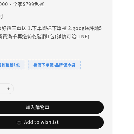
000、全家$799免運
付
禮三重送 1.下單即送下單禮 2.google評論5
.消費滿千再送筍乾豬腳1包(詳情可洽LINE)
筍乾豬腳1包
暑假下單禮-品牌保冷袋
加入購物車
Add to wishlist