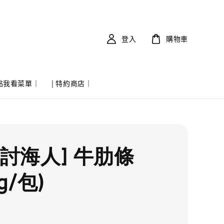
登入
購物車
 點我看菜單｜
| 特約商店｜
實討海人] 牛肋條
g/包)