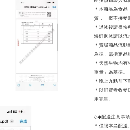
即拍照錄影與我
＊本商品為食品
質，一概不接受
＊退冰後請盡快
海鮮退冰請以
流
＊賣場商品流動
為準，需指定品
＊天然生物均有
重量」為基準。
＊晚上九點前下
＊
以消費者收受
用完畢。
－－－－－－－
◇◆
配送注意事
＊僅限本島配送