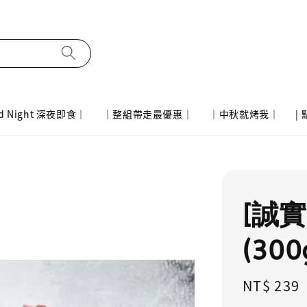
d Night 深夜即食｜
｜整組帶走最優惠｜
｜中秋就烤我｜
|
[誠
(300
Regular
NT$ 239
price