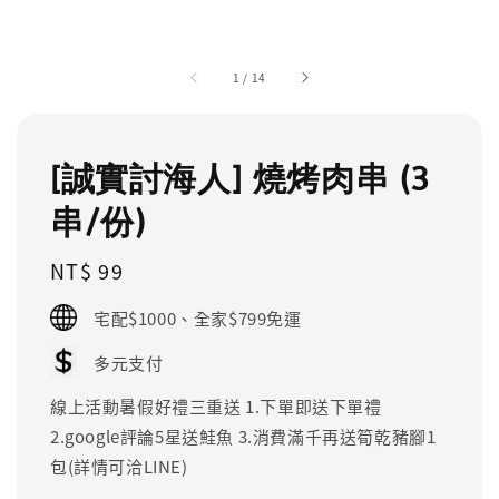
1
/
14
[誠實討海人] 燒烤肉串 (3
串/份)
Regular
NT$ 99
price
宅配$1000、全家$799免運
多元支付
線上活動暑假好禮三重送 1.下單即送下單禮
2.google評論5星送鮭魚 3.消費滿千再送筍乾豬腳1
包(詳情可洽LINE)