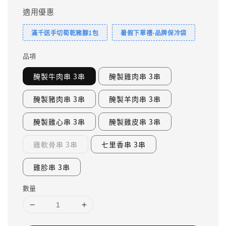
適用優惠
滿千送手切筍乾豬腳1包
暑假下單禮-品牌保冷袋
品項
醃製牛肉串 3串
醃製雞肉串 3串
醃製豬肉串 3串
醃製羊肉串 3串
醃製雞心串 3串
醃製雞皮串 3串
雞軟骨串 3串
七里香串 3串
雞胗串 3串
數量