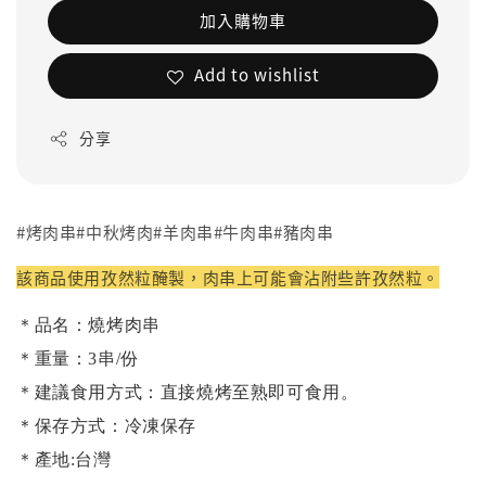
加入購物車
Add to wishlist
分享
#烤肉串#中秋烤肉#羊肉串#牛肉串#豬肉串
該商品使用孜然粒醃製，肉串上可能會沾附些許孜然粒。
＊品名：燒烤肉串
＊重量：3串/份
＊建議食用方式：直接燒烤至熟即可食用。
＊保存方式：冷凍保存
＊產地:台灣