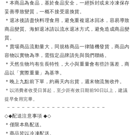
＊本商品為食品，基於食品安全，一經拆封或未冷凍保存
妥善導致變質，一概不接受退換貨。
＊退冰後請盡快料理食用，避免重複退冰回冰，容易導致
商品變質。海鮮退冰請以
流水退冰
方式，避免造成商品變
質。
＊賣場商品流動量大，同規格商品一律隨機發貨，商品內
容物以實物為準，需指定品牌請先與我們聯絡。
＊天然生物均有生長特性，大小與重量會有些許落差，商
品以「實際重量」為基準。
＊晚上九點前下單，約兩天內出貨，週末物流無收件。
＊
以消費者收受日算起，至少距有效日期前90日以上，建議
提早食用完畢。
－－－－－－－－－－－－－－－－－－－－
◇◆
配送注意事項
◆◇
＊僅限本島配送
。
＊商品皆以冷凍配送。