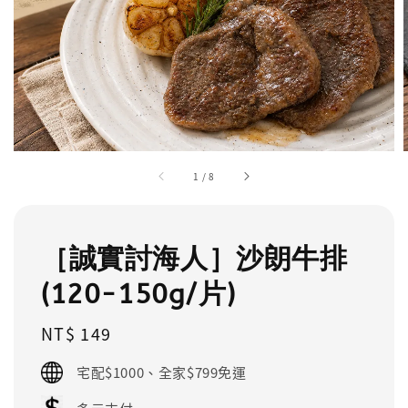
1
/
8
［誠實討海人］沙朗牛排
(120-150g/片)
Regular
NT$ 149
price
宅配$1000、全家$799免運