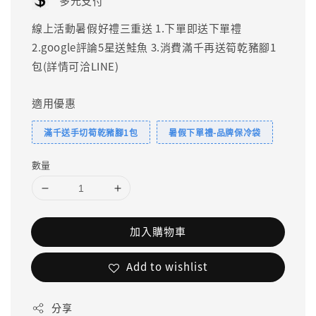
多元支付
線上活動暑假好禮三重送 1.下單即送下單禮
2.google評論5星送鮭魚 3.消費滿千再送筍乾豬腳1
包(詳情可洽LINE)
適用優惠
滿千送手切筍乾豬腳1包
暑假下單禮-品牌保冷袋
數量
加入購物車
Add to wishlist
分享