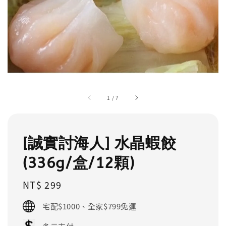
1
/
7
[誠實討海人] 水晶蝦餃
(336g/盒/12顆)
Regular
NT$ 299
price
宅配$1000、全家$799免運