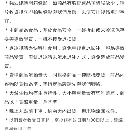
＊強烈建議開箱錄影，如商品有瑕疵或品項錯誤缺少，請
於收貨後立即拍照錄影與我們反應，以便安排後續處理事
宜。
＊本商品為食品，基於食品安全，一經拆封或未冷凍保存
妥善導致變質，一概不接受退換貨。
＊退冰後請盡快料理食用，避免重複退冰回冰，容易導致
商品變質。海鮮退冰請以
流水退冰
方式，避免造成商品變
質。
＊賣場商品流動量大，同規格商品一律隨機發貨，商品內
容物以實物為準，需指定品牌請先與我們聯絡。
＊天然生物均有生長特性，大小與重量會有些許落差，商
品以「實際重量」為基準。
＊晚上九點前下單，約兩天內出貨，週末物流無收件。
＊
以消費者收受日算起，至少距有效日期前90日以上，建議
提早食用完畢。