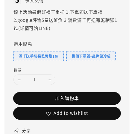
多元支付
線上活動暑假好禮三重送 1.下單即送下單禮
2.google評論5星送鮭魚 3.消費滿千再送筍乾豬腳1
包(詳情可洽LINE)
適用優惠
滿千送手切筍乾豬腳1包
暑假下單禮-品牌保冷袋
數量
加入購物車
Add to wishlist
分享