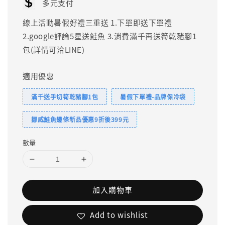
多元支付
線上活動暑假好禮三重送 1.下單即送下單禮
2.google評論5星送鮭魚 3.消費滿千再送筍乾豬腳1
包(詳情可洽LINE)
適用優惠
滿千送手切筍乾豬腳1包
暑假下單禮-品牌保冷袋
挪威鮭魚邊條新品優惠9折後399元
數量
加入購物車
Add to wishlist