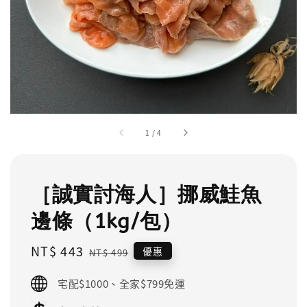
1
/
4
［誠實討海人］挪威鮭魚
邊條（1kg/包）
Sale
NT$ 443
Regular
優惠
NT$ 499
price
price
宅配$1000、全家$799免運