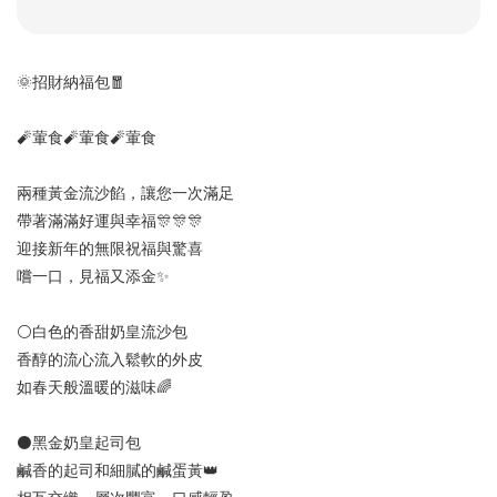
🌞招財納福包🧧
🧨葷食🧨葷食🧨葷食
兩種黃金流沙餡，讓您一次滿足
帶著滿滿好運與幸福🎊🎊🎊
迎接新年的無限祝福與驚喜
嚐一口，見福又添金✨
⚪白色的香甜奶皇流沙包
香醇的流心流入鬆軟的外皮
如春天般溫暖的滋味🌈
⚫黑金奶皇起司包
鹹香的起司和細膩的鹹蛋黃👑