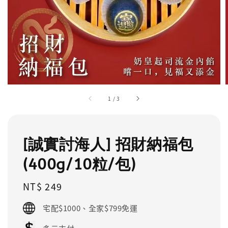
1
/
3
[誠實討海人] 招財納福包
(400g/10粒/包)
Regular
NT$ 249
price
宅配$1000、全家$799免運