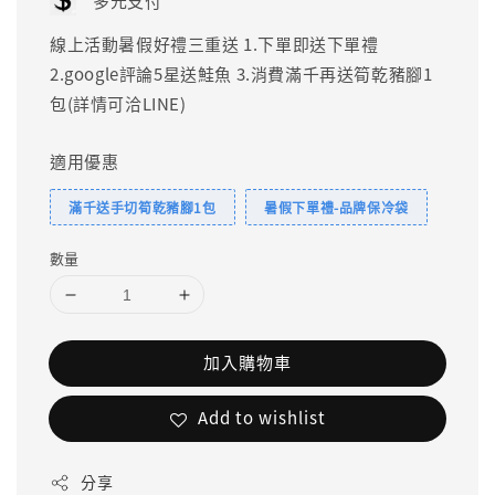
多元支付
線上活動暑假好禮三重送 1.下單即送下單禮
2.google評論5星送鮭魚 3.消費滿千再送筍乾豬腳1
包(詳情可洽LINE)
適用優惠
滿千送手切筍乾豬腳1包
暑假下單禮-品牌保冷袋
數量
加入購物車
Add to wishlist
分享