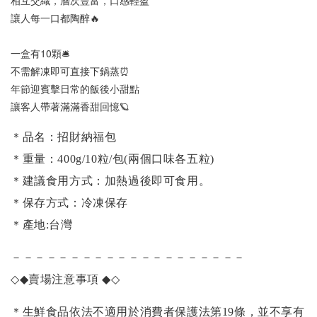
相互交織，層次豐富，口感輕盈
讓人每一口都陶醉🔥
一盒有10顆🛎️
不需解凍即可直接下鍋蒸⏰
年節迎賓擊日常的飯後小甜點
讓客人帶著滿滿香甜回憶🪐
＊品名：招財納福包
＊重量：
400g/10粒/包(兩個口味各五粒)
＊建議食用方式：加熱過後即可食用。
＊保存方式：冷凍保存
＊產地:台灣
－－－－－－－－－－－－－－－－－－－－
◇◆
賣場注意事項
◆◇
＊生鮮食品依法不適用於消費者保護法第19條，並不享有