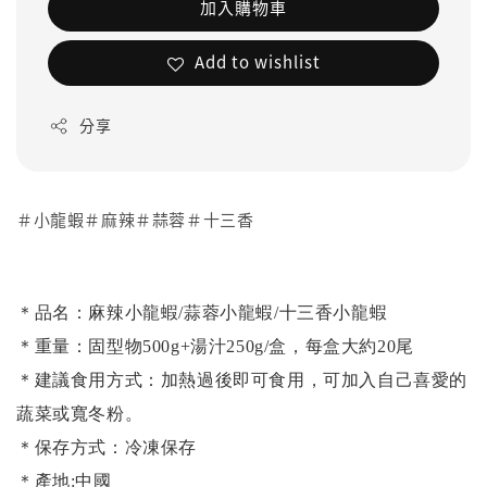
加入購物車
Add to wishlist
分享
＃小龍蝦＃麻辣＃蒜蓉＃十三香
＊品名：麻辣小龍蝦/蒜蓉小龍蝦/十三香小龍蝦
＊重量：固型物500g+湯汁250g/盒，每盒大約20尾
＊建議食用方式：加熱過後即可食用，可加入自己喜愛的
蔬菜或寬冬粉。
＊保存方式：冷凍保存
＊產地:中國