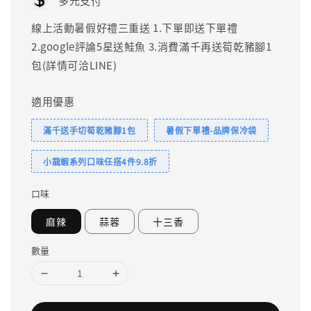
多元支付
線上活動暑假好禮三重送 1.下單即送下單禮
2.google評論5星送鮭魚 3.消費滿千再送筍乾豬腳1
包(詳情可洽LINE)
適用優惠
滿千送手切筍乾豬腳1包
暑假下單禮-品牌保冷袋
小龍蝦系列口味任搭4件9.8折
口味
麻辣
蒜蓉
十三香
數量