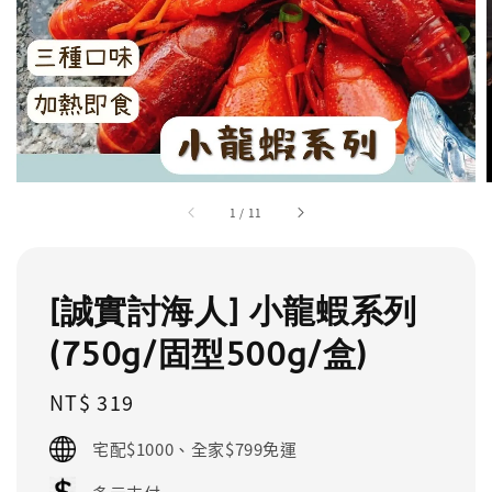
1
/
11
[誠實討海人] 小龍蝦系列
(750g/固型500g/盒)
Regular
NT$ 319
price
宅配$1000、全家$799免運