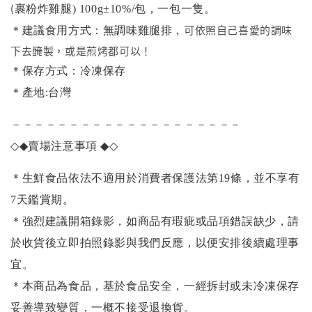
裹粉炸雞腿)
100g±10%/包，一包一隻。
(
可依照自己喜愛的調味
＊建議食用方式：無調味雞腿排，
下去醃製，或是煎烤都可以！
＊保存方式：冷凍保存
＊產地:台灣
－－－－－－－－－－－－－－－－－－－－
◇◆
賣場注意事項
◆◇
＊生鮮食品依法不適用於消費者保護法第19條，並不享有
7天鑑賞期。
＊強烈建議開箱錄影，如商品有瑕疵或品項錯誤缺少，請
於收貨後立即拍照錄影與我們反應，以便安排後續處理事
宜。
＊本商品為食品，基於食品安全，一經拆封或未冷凍保存
妥善導致變質，一概不接受退換貨。