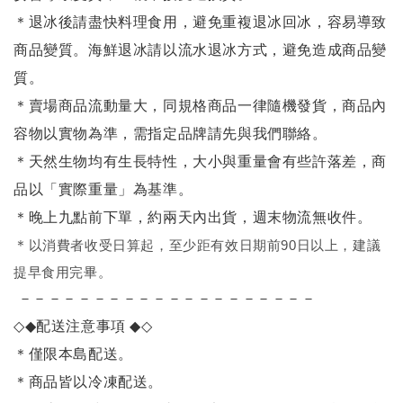
＊退冰後請盡快料理食用，避免重複退冰回冰，容易導致
商品變質。海鮮退冰請以
流水退冰
方式，避免造成商品變
質。
＊賣場商品流動量大，同規格商品一律隨機發貨，商品內
容物以實物為準，需指定品牌請先與我們聯絡。
＊天然生物均有生長特性，大小與重量會有些許落差，商
品以「實際重量」為基準。
＊晚上九點前下單，約兩天內出貨，週末物流無收件。
＊
以消費者收受日算起，至少距有效日期前90日以上，建議
提早食用完畢。
－－－－－－－－－－－－－－－－－－－－
◇◆
配送注意事項
◆◇
＊僅限本島配送
。
＊商品皆以冷凍配送。