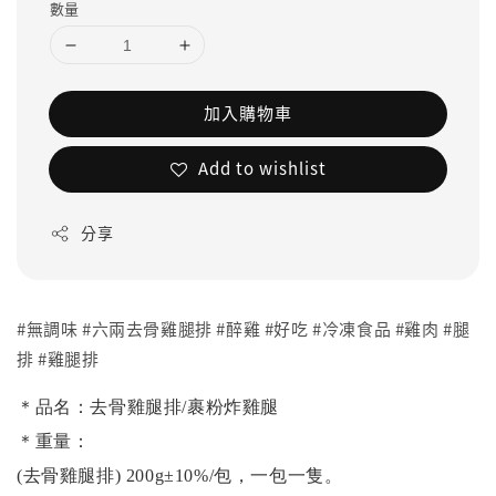
數量
加入購物車
Add to wishlist
分享
#無調味 #六兩去骨雞腿排 #醉雞 #好吃 #冷凍食品 #雞肉 #腿
排 #雞腿排
＊品名：去骨雞腿排/裹粉炸雞腿
＊重量：
(去骨雞腿排) 200g±10%/包，一包一隻。