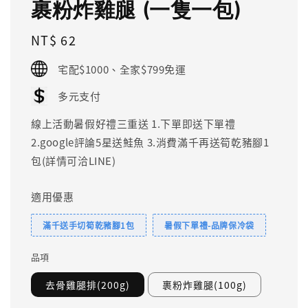
裹粉炸雞腿 (一隻一包)
Regular
NT$ 62
price
宅配$1000、全家$799免運
多元支付
線上活動暑假好禮三重送 1.下單即送下單禮
2.google評論5星送鮭魚 3.消費滿千再送筍乾豬腳1
包(詳情可洽LINE)
適用優惠
滿千送手切筍乾豬腳1包
暑假下單禮-品牌保冷袋
品項
去骨雞腿排(200g)
裹粉炸雞腿(100g)