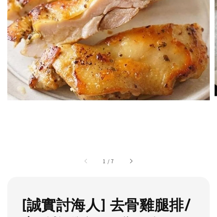
1
/
7
[誠實討海人] 去骨雞腿排/