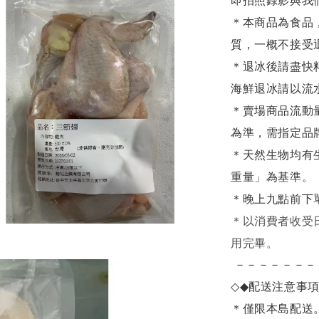
即拍照錄影與我
＊本商品為食品
質，一概不接受
＊退冰後請盡快
海鮮退冰請以
流
＊賣場商品流動
為準，需指定品
＊天然生物均有
重量」為基準。
＊晚上九點前下
＊
以消費者收受
用完畢。
－－－－－－－
◇◆
配送注意事
＊僅限本島配送