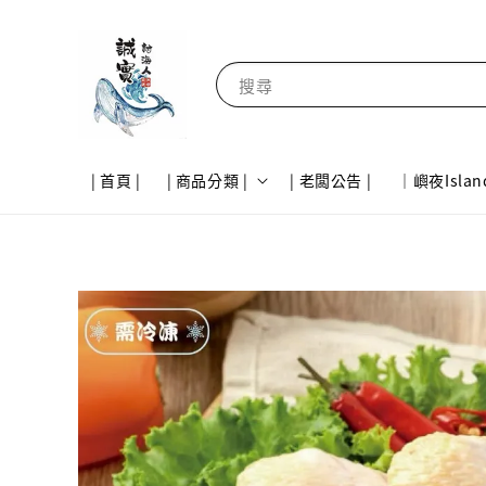
搜尋
| 首頁 |
| 商品分類 |
| 老闆公告 |
｜嶼夜Islan