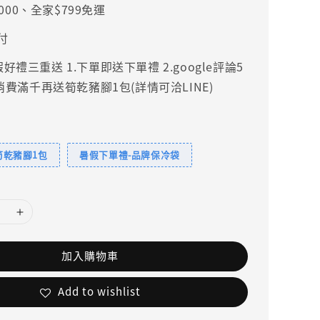
000、全家$799免運
付
禮三重送 1.下單即送下單禮 2.google評論5
.消費滿千再送筍乾豬腳1包(詳情可洽LINE)
筍乾豬腳1包
暑假下單禮-品牌保冷袋
加入購物車
Add to wishlist