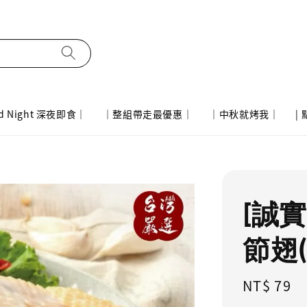
d Night 深夜即食｜
｜整組帶走最優惠｜
｜中秋就烤我｜
|
[誠
節翅(
Regular
NT$ 79
price