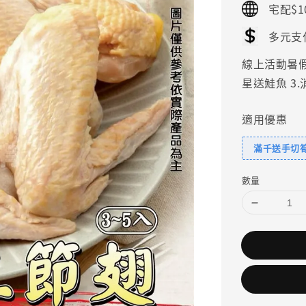
宅配$1
多元支
線上活動暑假好
星送鮭魚 3
適用優惠
滿千送手切
數量