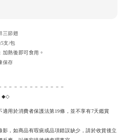
鮮三節翅
約5支/包
加熱後即可食用。
：
凍保存
－－－－－－－－－－－－－
項
◆◇
不適用於消費者保護法第19條，並不享有7天鑑賞
錄影，如商品有瑕疵或品項錯誤缺少，請於收貨後立