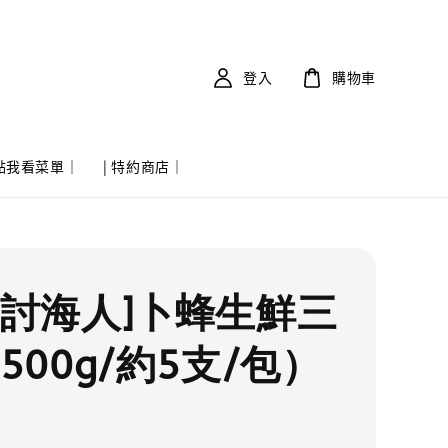
登入
購物車
 點我看菜單｜
| 特約商店｜
實討海人]卜蜂生鮮三
500g/約5支/包）