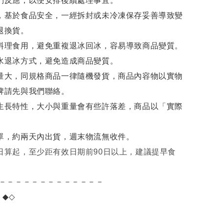
們反應，以便安排後續處理事宜。
，基於食品安全，一經拆封或未冷凍保存妥善導致變
退換貨。
料理食用，避免重複退冰回冰，容易導致商品變質。
水退冰
方式，避免造成商品變質。
量大，同規格商品一律隨機發貨，商品內容物以實物
牌請先與我們聯絡。
生長特性，大小與重量會有些許落差，商品以「實際
單，約兩天內出貨，週末物流無收件。
日算起，至少距有效日期前90日以上，建議提早食
－－－－－－－－－－－－－
項
◆◇
。