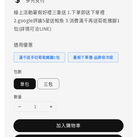
多元支付
線上活動暑假好禮三重送 1.下單即送下單禮
2.google評論5星送鮭魚 3.消費滿千再送筍乾豬腳1
包(詳情可洽LINE)
適用優惠
滿千送手切筍乾豬腳1包
暑假下單禮-品牌保冷袋
包數
單包
三包
數量
加入購物車