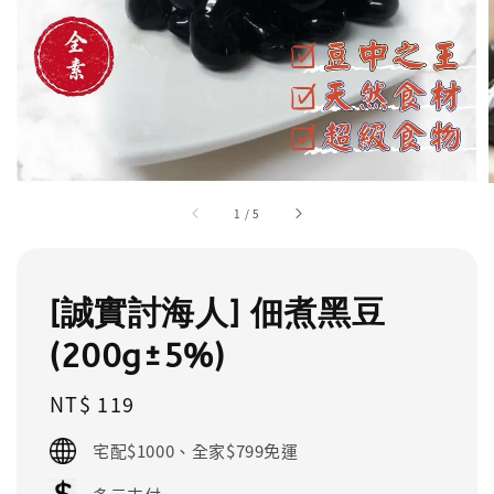
1
/
5
[誠實討海人] 佃煮黑豆
(200g±5%)
Regular
NT$ 119
price
宅配$1000、全家$799免運