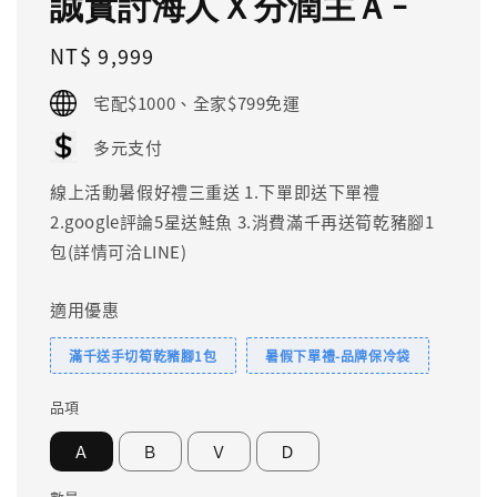
誠實討海人Ｘ分潤主Ａ-
Regular
NT$ 9,999
price
宅配$1000、全家$799免運
多元支付
線上活動暑假好禮三重送 1.下單即送下單禮
2.google評論5星送鮭魚 3.消費滿千再送筍乾豬腳1
包(詳情可洽LINE)
適用優惠
滿千送手切筍乾豬腳1包
暑假下單禮-品牌保冷袋
品項
Ａ
Ｂ
Ｖ
Ｄ