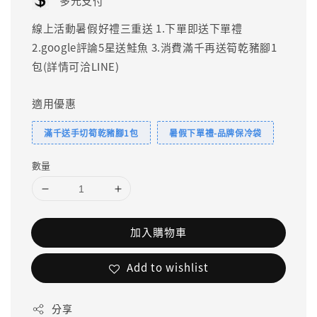
多元支付
線上活動暑假好禮三重送 1.下單即送下單禮
2.google評論5星送鮭魚 3.消費滿千再送筍乾豬腳1
包(詳情可洽LINE)
適用優惠
滿千送手切筍乾豬腳1包
暑假下單禮-品牌保冷袋
數量
加入購物車
Add to wishlist
分享