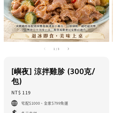
1
/
3
[嶼夜] 涼拌雞胗 (300克/
包)
Regular
NT$ 119
price
宅配$1000、全家$799免運