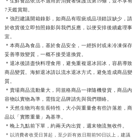
＊生鮮食品依法不適用於消費者保護法第19條，並不享有
7天鑑賞期。
＊強烈建議開箱錄影，如商品有瑕疵或品項錯誤缺少，請
於收貨後立即拍照錄影與我們反應，以便安排後續處理事
宜。
＊本商品為食品，基於食品安全，一經拆封或未冷凍保存
妥善導致變質，一概不接受退換貨。
＊退冰後請盡快料理食用，避免重複退冰回冰，容易導致
商品變質。海鮮退冰請以
流水退冰
方式，避免造成商品變
質。
＊賣場商品流動量大，同規格商品一律隨機發貨，商品內
容物以實物為準，需指定品牌請先與我們聯絡。
＊天然生物均有生長特性，大小與重量會有些許落差，商
品以「實際重量」為基準。
＊晚上九點前下單，約兩天內出貨，週末物流無收件。
＊
以消費者收受日算起，至少距有效日期前90日以上，建議