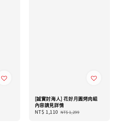
[誠實討海人] 花好月圓烤肉組
內容請見詳情
Sale
NT$ 1,110
Regular
NT$ 1,299
price
price