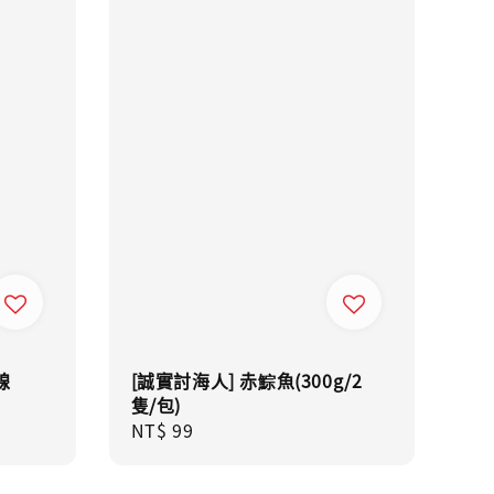
線
[誠實討海人] 赤鯮魚(300g/2
隻/包)
Regular
NT$ 99
price