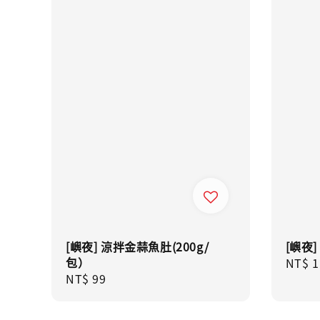
[嶼夜] 涼拌金蒜魚肚(200g/
[嶼夜]
包）
Regul
NT$ 1
Regular
NT$ 99
price
price