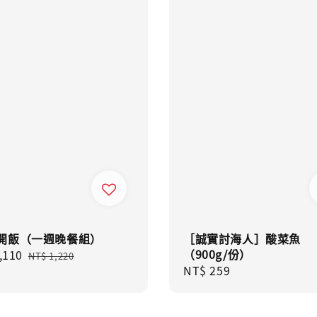
開飯（一週晚餐組）
［誠實討海人］酸菜魚
（900g/份）
,110
Regular
NT$ 1,220
Regular
NT$ 259
price
price