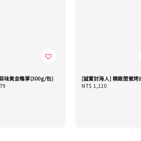
蒜味黃金鴨掌(300g/包)
[誠實討海人] 精緻閨蜜烤
ar
79
Regular
NT$ 1,110
price