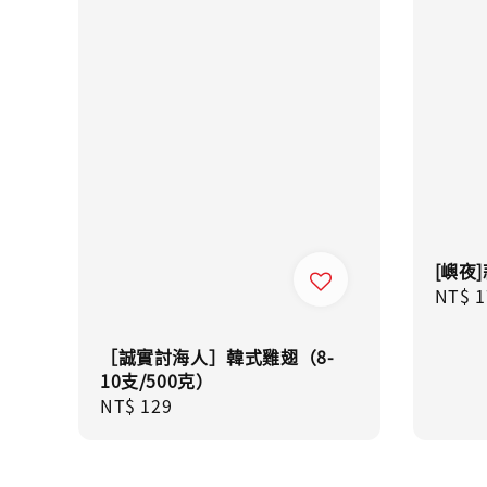
[嶼夜]
Regul
NT$ 1
price
［誠實討海人］韓式雞翅（8-
10支/500克）
Regular
NT$ 129
price