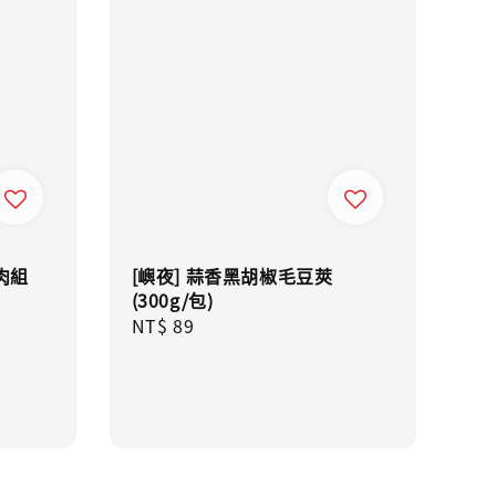
肉組
[嶼夜] 蒜香黑胡椒毛豆莢
(300g/包)
Regular
NT$ 89
price