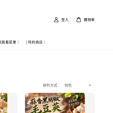
登入
購物車
 點我看菜單｜
| 特約商店｜
排列方式 :