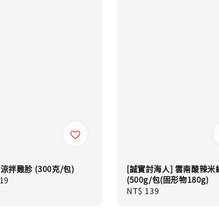
 涼拌雞胗 (300克/包)
[誠實討海人] 雲南酸辣米
(500g/包(固形物180g)
ar
19
Regular
NT$ 139
price