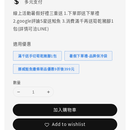
多元支付
線上活動暑假好禮三重送 1.下單即送下單禮
2.google評論5星送鮭魚 3.消費滿千再送筍乾豬腳1
包(詳情可洽LINE)
適用優惠
滿千送手切筍乾豬腳1包
暑假下單禮-品牌保冷袋
挪威鮭魚邊條新品優惠9折後399元
數量
加入購物車
Add to wishlist