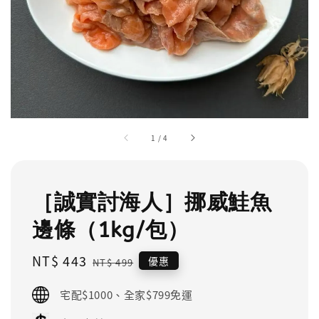
1
/
4
［誠實討海人］挪威鮭魚
邊條（1kg/包）
Sale
NT$ 443
Regular
優惠
NT$ 499
price
price
宅配$1000、全家$799免運