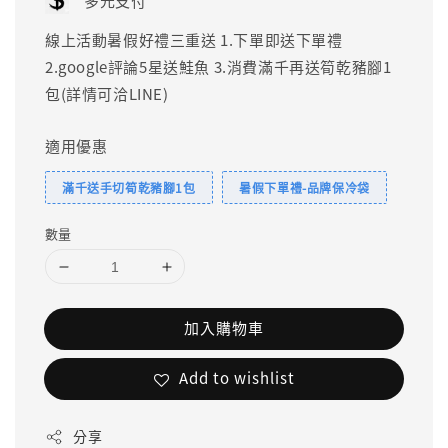
多元支付
線上活動暑假好禮三重送 1.下單即送下單禮
2.google評論5星送鮭魚 3.消費滿千再送筍乾豬腳1
包(詳情可洽LINE)
適用優惠
滿千送手切筍乾豬腳1包
暑假下單禮-品牌保冷袋
數量
加入購物車
Add to wishlist
分享