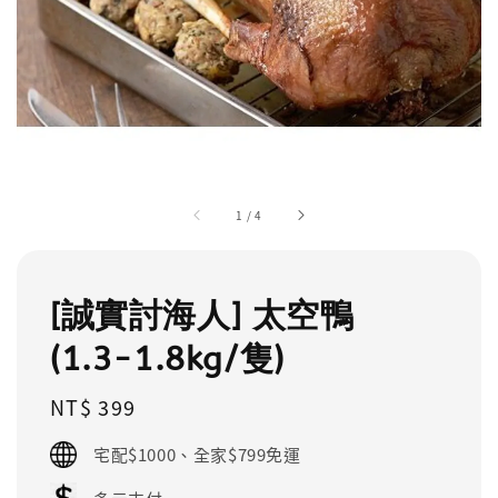
1
/
4
[誠實討海人] 太空鴨
(1.3-1.8kg/隻)
Regular
NT$ 399
price
宅配$1000、全家$799免運