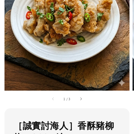
1
/
3
［誠實討海人］香酥豬柳