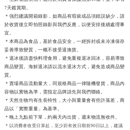
7天鑑賞期。
＊強烈建議開箱錄影，如商品有瑕疵或品項錯誤缺少，請
於收貨後立即拍照錄影與我們反應，以便安排後續處理事
宜。
＊本商品為食品，基於食品安全，一經拆封或未冷凍保存
妥善導致變質，一概不接受退換貨。
＊退冰後請盡快料理食用，避免重複退冰回冰，容易導致
商品變質。海鮮退冰請以
流水退冰
方式，避免造成商品變
質。
＊賣場商品流動量大，同規格商品一律隨機發貨，商品內
容物以實物為準，需指定品牌請先與我們聯絡。
＊天然生物均有生長特性，大小與重量會有些許落差，商
品以「實際重量」為基準。
＊晚上九點前下單，約兩天內出貨，週末物流無收件。
＊
以消費者收受日算起，至少距有效日期前90日以上，建議