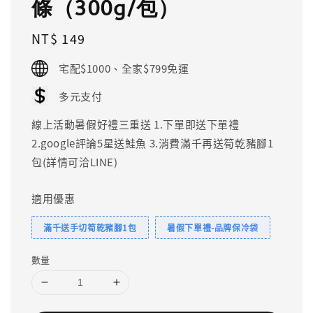
條（300g/包）
Regular
NT$ 149
price
宅配$1000、全家$799免運
多元支付
線上活動暑假好禮三重送 1.下單即送下單禮
2.google評論5星送鮭魚 3.消費滿千再送筍乾豬腳1
包(詳情可洽LINE)
適用優惠
滿千送手切筍乾豬腳1包
暑假下單禮-品牌保冷袋
數量