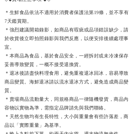
＊生鮮食品依法不適用於消費者保護法第19條，並不享有
7天鑑賞期。
＊強烈建議開箱錄影，如商品有瑕疵或品項錯誤缺少，請
於收貨後立即拍照錄影與我們反應，以便安排後續處理事
宜。
＊本商品為食品，基於食品安全，一經拆封或未冷凍保存
妥善導致變質，一概不接受退換貨。
＊退冰後請盡快料理食用，避免重複退冰回冰，容易導致
商品變質。海鮮退冰請以
流水退冰
方式，避免造成商品變
質。
＊賣場商品流動量大，同規格商品一律隨機發貨，商品內
容物以實物為準，需指定品牌請先與我們聯絡。
＊天然生物均有生長特性，大小與重量會有些許落差，商
品以「實際重量」為基準。
＊晚上九點前下單，約兩天內出貨，週末物流無收件。