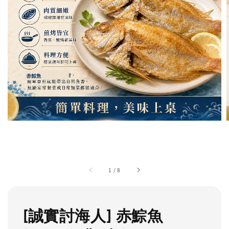
1
/
8
[誠實討海人] 赤鯮魚