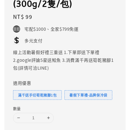
(300g/2隻/包)
Regular
NT$ 99
price
宅配$1000、全家$799免運
多元支付
線上活動暑假好禮三重送 1.下單即送下單禮
2.google評論5星送鮭魚 3.消費滿千再送筍乾豬腳1
包(詳情可洽LINE)
適用優惠
滿千送手切筍乾豬腳1包
暑假下單禮-品牌保冷袋
數量