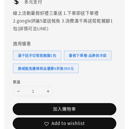
多元支付
線上活動暑假好禮三重送 1.下單即送下單禮
2.google評論5星送鮭魚 3.消費滿千再送筍乾豬腳1
包(詳情可洽LINE)
適用優惠
滿千送手切筍乾豬腳1包
暑假下單禮-品牌保冷袋
挪威鮭魚邊條新品優惠9折後399元
數量
加入購物車
Add to wishlist