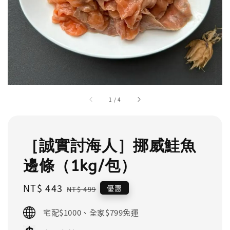
1
/
4
［誠實討海人］挪威鮭魚
邊條（1kg/包）
Sale
NT$ 443
Regular
優惠
NT$ 499
price
price
宅配$1000、全家$799免運