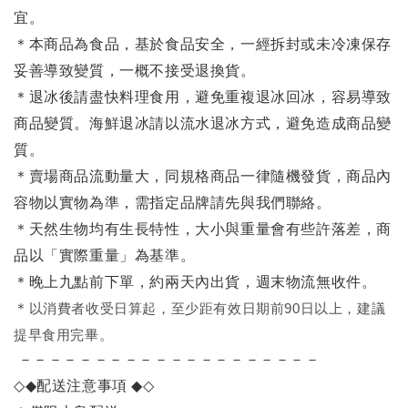
宜。
＊本商品為食品，基於食品安全，一經拆封或未冷凍保存
妥善導致變質，一概不接受退換貨。
＊退冰後請盡快料理食用，避免重複退冰回冰，容易導致
商品變質。海鮮退冰請以
流水退冰
方式，避免造成商品變
質。
＊賣場商品流動量大，同規格商品一律隨機發貨，商品內
容物以實物為準，需指定品牌請先與我們聯絡。
＊天然生物均有生長特性，大小與重量會有些許落差，商
品以「實際重量」為基準。
＊晚上九點前下單，約兩天內出貨，週末物流無收件。
＊
以消費者收受日算起，至少距有效日期前90日以上，建議
提早食用完畢。
－－－－－－－－－－－－－－－－－－－－
◇◆
配送注意事項
◆◇