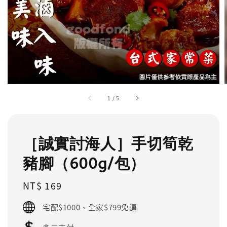
1
/
5
［誠實討海人］手切筍乾
豬腳（600g/包）
Regular
NT$ 169
price
宅配$1000、全家$799免運