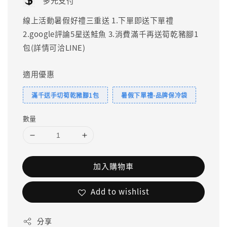
多元支付
線上活動暑假好禮三重送 1.下單即送下單禮
2.google評論5星送鮭魚 3.消費滿千再送筍乾豬腳1
包(詳情可洽LINE)
適用優惠
滿千送手切筍乾豬腳1包
暑假下單禮-品牌保冷袋
數量
加入購物車
Add to wishlist
分享